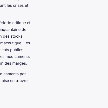
nt les crises et
riode critique et
cinquantaine de
on des stocks
rmaceutique. Les
ments publics
x des médicaments
ion des marges.
médicaments par
a mise en œuvre