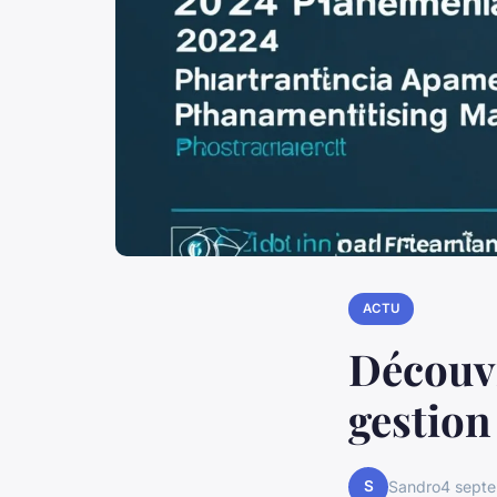
ACTU
Découvr
gestion
S
Sandro
4 sept