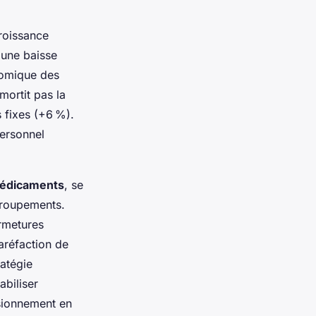
roissance
 une baisse
nomique des
mortit pas la
 fixes (+6 %).
ersonnel
médicaments
, se
groupements.
ermetures
aréfaction de
ratégie
abiliser
isionnement en