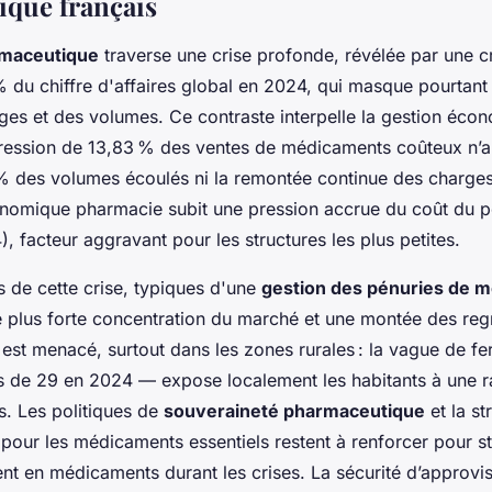
que français
rmaceutique
traverse une crise profonde, révélée par une c
 du chiffre d'affaires global en 2024, qui masque pourtant
es et des volumes. Ce contraste interpelle la gestion éco
ogression de 13,83 % des ventes de médicaments coûteux n’a
% des volumes écoulés ni la remontée continue des charges
onomique pharmacie subit une pression accrue du coût du p
, facteur aggravant pour les structures les plus petites.
 de cette crise, typiques d'une
gestion des pénuries de 
e plus forte concentration du marché et une montée des re
 est menacé, surtout dans les zones rurales : la vague de f
s de 29 en 2024 — expose localement les habitants à une r
ls. Les politiques de
souveraineté pharmaceutique
et la st
our les médicaments essentiels restent à renforcer pour st
nt en médicaments durant les crises. La sécurité d’approv