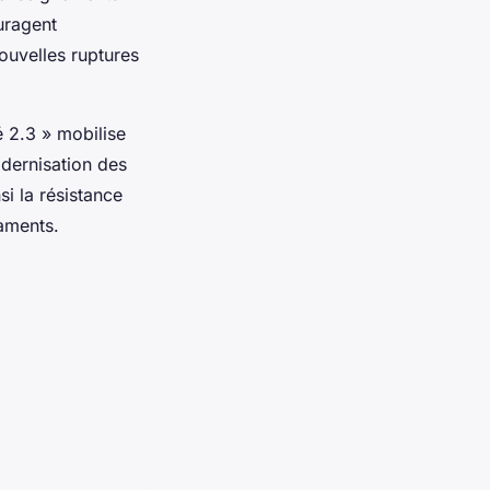
uragent
ouvelles ruptures
é 2.3 » mobilise
odernisation des
si la résistance
caments.