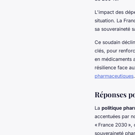
L'impact des dép
situation. La Fra
sa souveraineté s
Ce soudain déclin
clés, pour renfor
en médicaments a
résilience face au
pharmaceutiques
.
Réponses pol
La
politique pha
accentuées par no
« France 2030 », c
souveraineté phar