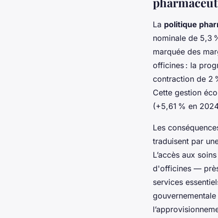
pharmaceuti
La
politique pha
nominale de 5,3 %
marquée des marg
officines : la pr
contraction de 2 
Cette gestion éc
(+5,61 % en 2024)
Les conséquences
traduisent par un
L’accès aux soins
d'officines — prè
services essentie
gouvernementale p
l’approvisionneme