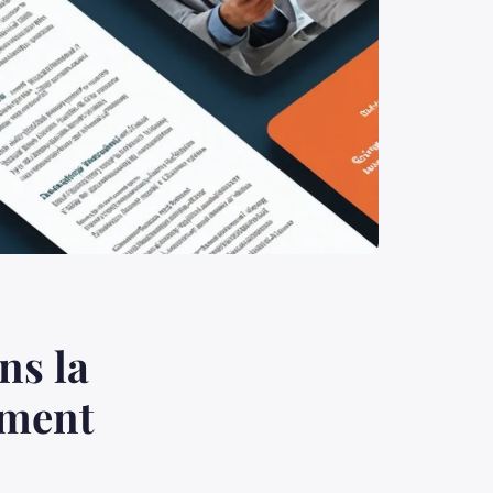
ns la
ament