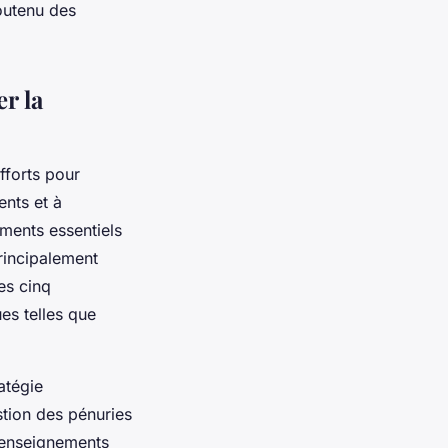
outenu des
er la
fforts pour
ents et à
aments essentiels
rincipalement
es cinq
es telles que
atégie
stion des pénuries
 enseignements