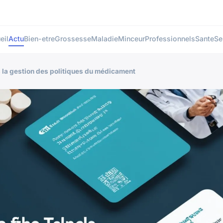
eil
Actu
Bien-etre
Grossesse
Maladie
Minceur
Professionnels
Sante
Se
la gestion des politiques du médicament