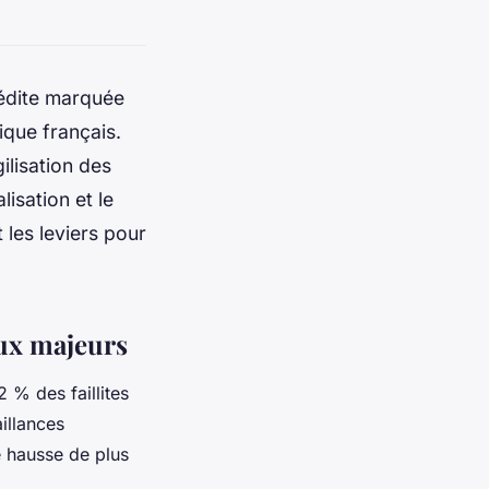
nédite marquée
ique français.
ilisation des
isation et le
les leviers pour
eux majeurs
 % des faillites
illances
e hausse de plus