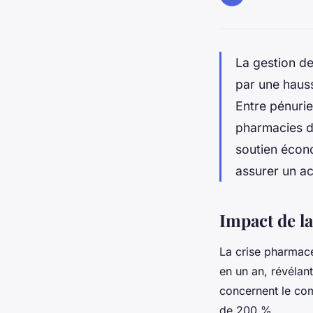
La gestion de
par une hauss
Entre pénurie
pharmacies de
soutien écono
assurer un ac
Impact de l
La crise pharmace
en un an, révélan
concernent le com
de 200 %.