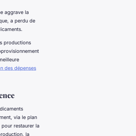
e aggrave la
ique, a perdu de
dicaments.
es productions
’approvisionnement
eilleure
on des dépenses
gence
édicaments
ent, via le plan
 pour restaurer la
roduction, la