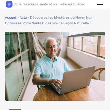
Votre ressource santé et bien-être au Québec
Accueil
›
Actu
›
Découvrez les Mystères du Noyer Noir :
Optimisez Votre Santé Digestive de Façon Naturelle !