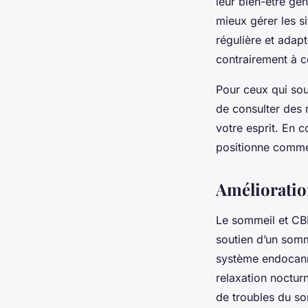
leur bien-être gén
mieux gérer les s
régulière et adap
contrairement à c
Pour ceux qui sou
de consulter des 
votre esprit. En 
positionne comme 
Amélioratio
Le sommeil et CBD
soutien d’un somm
système endocanna
relaxation noctur
de troubles du so