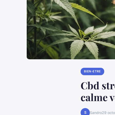
BIEN-ETRE
Cbd str
calme v
S
Sandro
29 oct