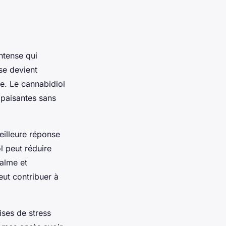
ntense qui
se devient
ue. Le cannabidiol
apaisantes sans
eilleure réponse
l peut réduire
calme et
eut contribuer à
ises de stress