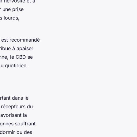
r nervosité et à
r une prise
s lourds,
 il est recommandé
ribue à apaiser
enne, le CBD se
au quotidien.
rtant dans le
 récepteurs du
avorisant la
sonnes souffrant
ndormir ou des