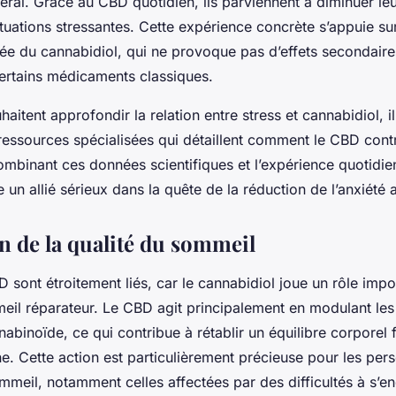
éral. Grâce au CBD quotidien, ils parviennent à diminuer leu
ituations stressantes. Cette expérience concrète s’appuie su
tée du cannabidiol, qui ne provoque pas d’effets secondaire
ertains médicaments classiques.
haitent approfondir la relation entre stress et cannabidiol,
ressources spécialisées qui détaillent comment le CBD cont
combinant ces données scientifiques et l’expérience quotidi
un allié sérieux dans la quête de la réduction de l’anxiété 
n de la qualité du sommeil
 sont étroitement liés, car le cannabidiol joue un rôle impo
eil réparateur. Le CBD agit principalement en modulant les
binoïde, ce qui contribue à rétablir un équilibre corporel f
ne. Cette action est particulièrement précieuse pour les per
mmeil, notamment celles affectées par des difficultés à s’e