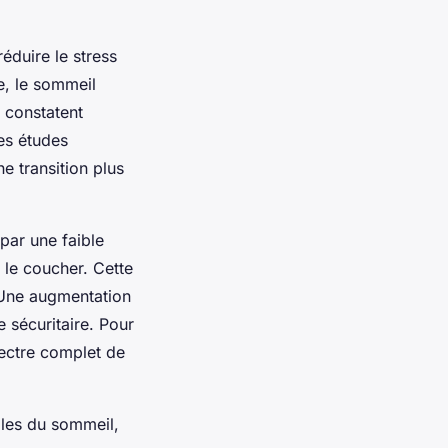
éduire le stress
e, le sommeil
s constatent
es études
e transition plus
par une faible
 le coucher. Cette
. Une augmentation
 sécuritaire. Pour
pectre complet de
bles du sommeil,