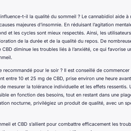
fluence-t-il la qualité du sommeil ? Le cannabidiol aide à r
x causes majeures d’insomnie. En réduisant l’agitation mental
nd et les cycles sont mieux respectés. Ainsi, les utilisateur
oration de la durée et de la qualité du repos. De nombreus
CBD diminue les troubles liés à l’anxiété, ce qui favorise un
mmeil.
e recommandé pour le soir ? Il est conseillé de commencer 
t entre 10 et 25 mg de CBD, prise environ une heure avant
e mesurer la tolérance individuelle et les effets ressentis
sible en fonction des besoins, tout en restant dans une plage
ation nocturne, privilégiez un produit de qualité, avec un s
eil et CBD s’allient pour combattre efficacement les trou