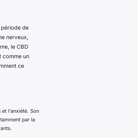
n période de
ème nerveux,
alme, le CBD
git comme un
omment ce
s
et l’
anxiété
. Son
otamment par la
xants
.