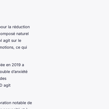
our la réduction
 composé naturel
l agit sur le
motions, ce qui
iée en 2019 a
ouble d’anxiété
 des
D agit
oration notable de