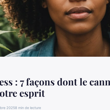
ess : 7 façons dont le can
otre esprit
obre 2025
8 min de lecture