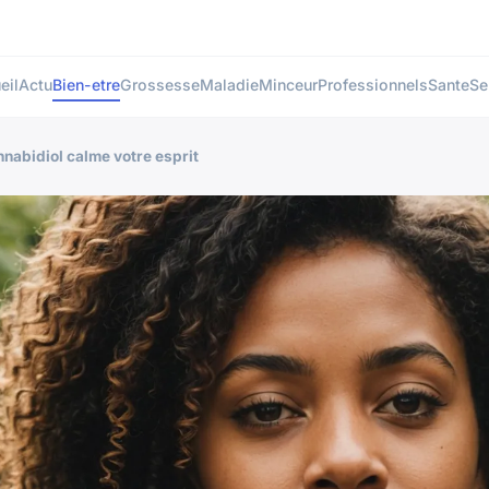
eil
Actu
Bien-etre
Grossesse
Maladie
Minceur
Professionnels
Sante
Se
nnabidiol calme votre esprit