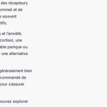
 des récepteurs
sommeil et de
e souvent
tifs.
s
et l’anxiété.
cortisol, une
uble panique ou
 une alternative
 généralement bien
s recommandé de
pour s’assurer
 pouvez explorer