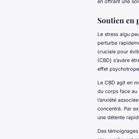
en offrant une sol
Soutien en p
Le stress aigu pe
perturbe rapideme
cruciale pour évi
(CBD) s’avère êtr
effet psychotrope
Le CBD agit en mo
du corps face au 
l’anxiété associée
concentré. Par exe
une détente rapid
Des témoignages c