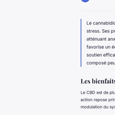
Le cannabidio
stress. Ses p
atténuant anx
favorise un é
soutien effi
composé peut
Les bienfait
Le CBD est de pl
action repose pri
modulation du sy